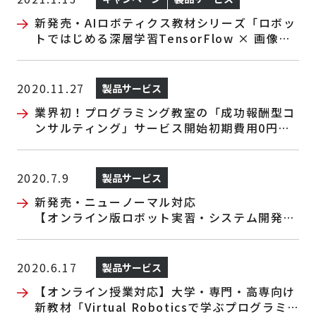
新発売・AIロボティクス教材シリーズ「ロボッ
トではじめる深層学習TensorFlow × 画像認
識 × EV3」
2020.11.27
製品サービス
業界初！プログラミング教室の「成功報酬型コ
ンサルティング」サービス開始初期費用0円で
教室新規開設・立て直しを支援
2020.7.9
製品サービス
新発売・ニューノーマル対応
【オンライン版ロボット実習・システム開発体
験コース】
2020.6.17
製品サービス
【オンライン授業対応】大学・専門・高専向け
新教材「Virtual Roboticsで学ぶプログラミ