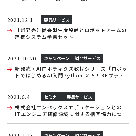
2021.12.1
製品サービス
【新発売】従来型生産設備とロボットアームの
連携システム学習セット
2021.10.20
キャンペーン
製品サービス
新発売・AIロボティクス教材シリーズ「ロボッ
トではじめるAI入門Python × SPIKEプライ
ム」「ロボットではじめる深層学習TensorFlo
w × 自動走行 × SPIKEプライム 」
新発売記念キャンペーン実施のお知らせ
2021.6.4
セミナー
製品サービス
株式会社エンベックスエデュケーションとの
ITエンジニア研修領域に関する相互協力につい
て
2021.1.13
キャンペーン
製品サービス