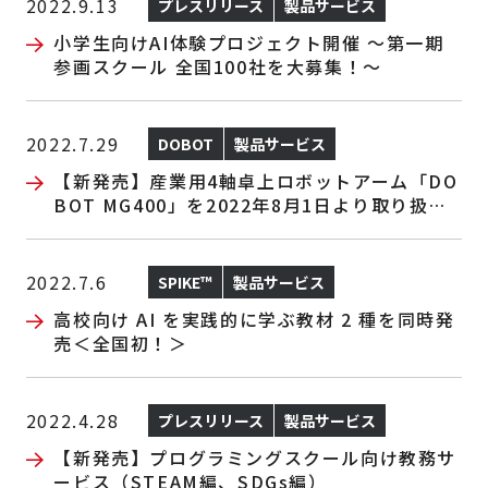
2022.9.13
プレスリリース
製品サービス
小学生向けAI体験プロジェクト開催 ～第一期
参画スクール 全国100社を大募集！～
2022.7.29
DOBOT
製品サービス
【新発売】産業用4軸卓上ロボットアーム「DO
BOT MG400」を2022年8月1日より取り扱い
開始
2022.7.6
SPIKE™
製品サービス
高校向け AI を実践的に学ぶ教材 2 種を同時発
売＜全国初！＞
2022.4.28
プレスリリース
製品サービス
【新発売】プログラミングスクール向け教務サ
ービス（STEAM編、SDGs編）