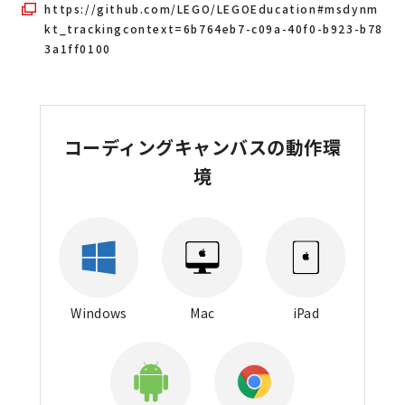
https://github.com/LEGO/LEGOEducation#msdynm
kt_trackingcontext=6b764eb7-c09a-40f0-b923-b78
3a1ff0100
コーディングキャンバスの動作環
境
Windows
Mac
iPad