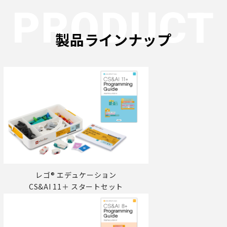
PRODUCT
製品ラインナップ
レゴ® エデュケーション
CS&AI 11＋ スタートセット