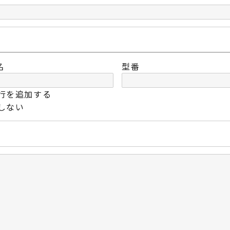
名
型番
行を追加する
しない