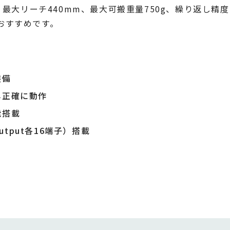
、最大リーチ440mm、最大可搬重量750g、繰り返し精度
おすすめです。
装備
し正確に動作
能搭載
utput各16端子）搭載