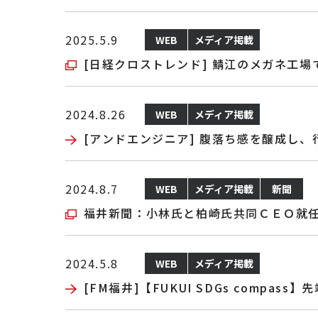
2025.5.9
WEB
メディア掲載
[日経クロストレンド] 鯖江のメガネ工
2024.8.26
WEB
メディア掲載
[アンドエンジニア] 腹落ち感を醸成し
2024.8.7
WEB
メディア掲載
新聞
福井新聞：小林氏と柏崎氏共同ＣＥＯ就
2024.5.8
WEB
メディア掲載
[FM福井]【FUKUI SDGs compa