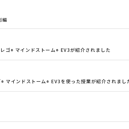
別編
版レゴ
マインドストーム
EV3が紹介されました
®
®
ゴ
マインドストーム
EV3を使った授業が紹介されまし
®
®