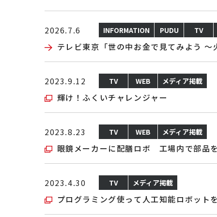
2026.7.6
INFORMATION
PUDU
TV
テレビ東京「世の中お金で見てみよう ～火
2023.9.12
TV
WEB
メディア掲載
輝け！ふくいチャレンジャー
2023.8.23
TV
WEB
メディア掲載
眼鏡メーカーに配膳ロボ 工場内で部品
2023.4.30
TV
メディア掲載
プログラミング使って人工知能ロボット