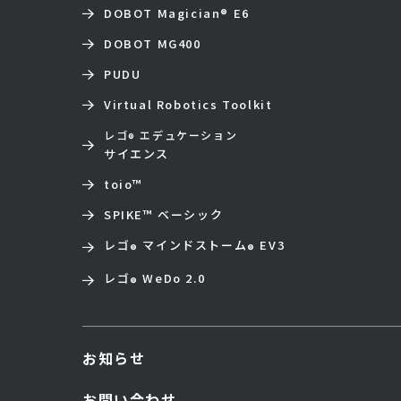
DOBOT Magician
®
E6
DOBOT MG400
PUDU
Virtual Robotics Toolkit
レゴ
エデュケーション
®
サイエンス
toio
™
SPIKE™ ベーシック
レゴ
マインドストーム
EV3
®
®
レゴ
WeDo 2.0
®
お知らせ
お問い合わせ