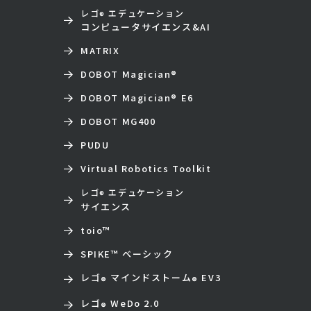
レゴ
エデュケーション
®
コンピュータサイエンス&AI
MATRIX
DOBOT Magician
®
DOBOT Magician
®
E6
DOBOT MG400
PUDU
Virtual Robotics Toolkit
レゴ
エデュケーション
®
サイエンス
toio
™
SPIKE™ ベーシック
レゴ
マインドストーム
EV3
®
®
レゴ
WeDo 2.0
®