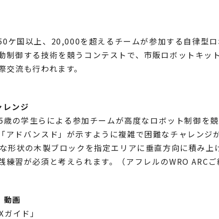
）は、世界50ケ国以上、20,000を超えるチームが参加する
動制御する技術を競うコンテストで、市販ロボットキッ
際交流も行われます。
ャレンジ
～25歳の学生らによる参加チームが高度なロボット制御を
アドバンスド」が示すように複雑で困難なチャレンジが課せら
々な形状の木製ブロックを指定エリアに垂直方向に積み上
践練習が必須と考えられます。（アフレルのWRO ARC
、動画
RIXガイド」