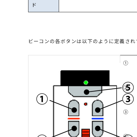
ド
ビーコンの各ボタンは以下のように定義され
①
②
③
④