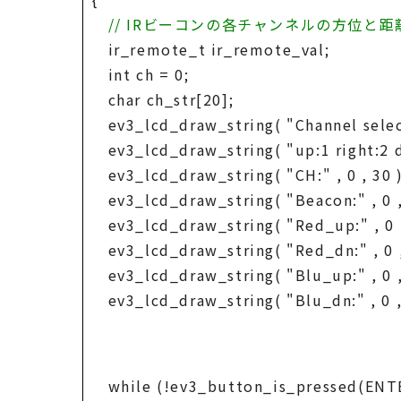
// IRビーコンの各チャンネルの方位と距
ir_remote_t ir_remote_val;
int ch = 0;
char ch_str[20];
ev3_lcd_draw_string( "Channel select: 
ev3_lcd_draw_string( "up:1 right:2 dow
ev3_lcd_draw_string( "CH:" , 0 , 30 )
ev3_lcd_draw_string( "Beacon:" , 0 ,
ev3_lcd_draw_string( "Red_up:" , 0 ,
ev3_lcd_draw_string( "Red_dn:" , 0 ,
ev3_lcd_draw_string( "Blu_up:" , 0 ,
ev3_lcd_draw_string( "Blu_dn:" , 0 ,
while (!ev3_button_is_pressed(ENT