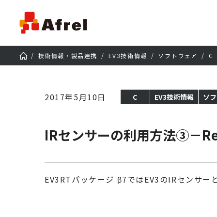
技術情報・製品連携
EV3技術情報
ソフトウェア
C
2017年5月10日
C
EV3技術情報
ソフ
IRセンサーの利用方法③－Re
EV3RTパッケージ β7ではEV3のIRセン