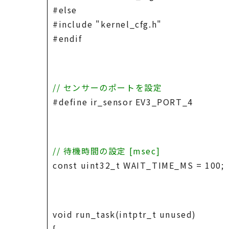
#else
#include "kernel_cfg.h"
#endif
// センサーのポートを設定
#define ir_sensor EV3_PORT_4
// 待機時間の設定 [msec]
const uint32_t WAIT_TIME_MS = 100;
void run_task(intptr_t unused)
{