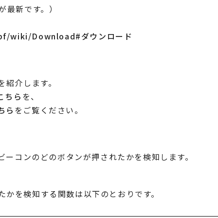
β7が最新です。）
/ev3pf/wiki/Download#ダウンロード
法を紹介します。
こちら
を、
ちら
をご覧ください。
ーでビーコンのどのボタンが押されたかを検知します。
れたかを検知する関数は以下のとおりです。