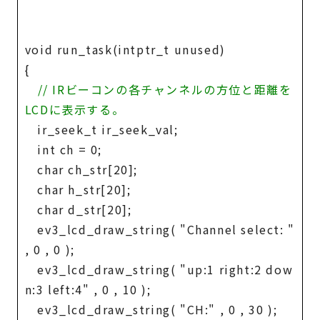
void run_task(intptr_t unused)
{
// IRビーコンの各チャンネルの方位と距離を
LCDに表示する。
ir_seek_t ir_seek_val;
int ch = 0;
char ch_str[20];
char h_str[20];
char d_str[20];
ev3_lcd_draw_string( "Channel select: "
, 0 , 0 );
ev3_lcd_draw_string( "up:1 right:2 dow
n:3 left:4" , 0 , 10 );
ev3_lcd_draw_string( "CH:" , 0 , 30 );