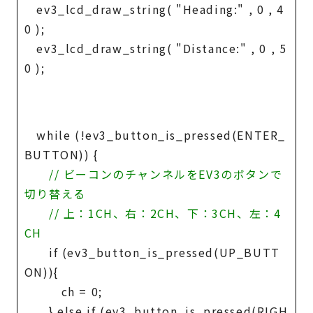
ev3_lcd_draw_string( "Heading:" , 0 , 4
0 );
ev3_lcd_draw_string( "Distance:" , 0 , 5
0 );
while (!ev3_button_is_pressed(ENTER_
BUTTON)) {
// ビーコンのチャンネルをEV3のボタンで
切り替える
// 上：1CH、右：2CH、下：3CH、左：4
CH
if (ev3_button_is_pressed(UP_BUTT
ON)){
ch = 0;
} else if (ev3_button_is_pressed(RIGH