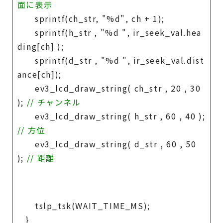
面に表示
sprintf(ch_str, "%d", ch + 1);
sprintf(h_str , "%d ", ir_seek_val.hea
ding[ch] );
sprintf(d_str , "%d ", ir_seek_val.dist
ance[ch]);
ev3_lcd_draw_string( ch_str , 20 , 30
);
// チャンネル
ev3_lcd_draw_string( h_str , 60 , 40 );
// 方位
ev3_lcd_draw_string( d_str , 60 , 50
);
// 距離
tslp_tsk(WAIT_TIME_MS);
}