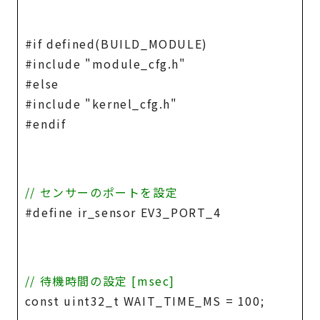
#if defined(BUILD_MODULE)
#include "module_cfg.h"
#else
#include "kernel_cfg.h"
#endif
// センサーのポートを設定
#define ir_sensor EV3_PORT_4
// 待機時間の設定 [msec]
const uint32_t WAIT_TIME_MS = 100;