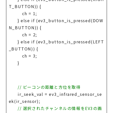
T_BUTTON)) {
ch = 1;
} else if (ev3_button_is_pressed(DOW
N_BUTTON)) {
ch = 2;
} else if (ev3_button_is_pressed(LEFT
_BUTTON)) {
ch = 3;
}
// ビーコンの距離と方位を取得
ir_seek_val = ev3_infrared_sensor_se
ek(ir_sensor);
// 選択されたチャンネルの情報をEV3の画