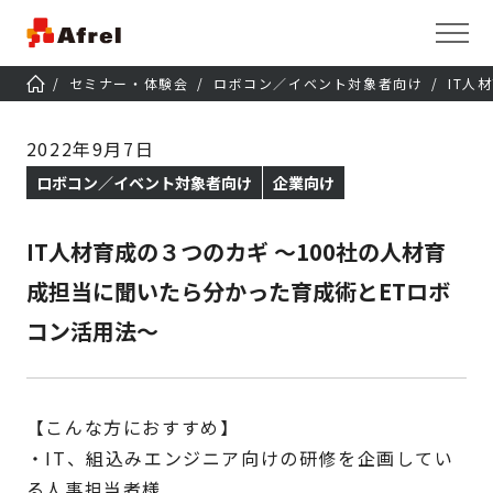
セミナー・体験会
ロボコン／イベント対象者向け
IT人
2022年9月7日
ロボコン／イベント対象者向け
企業向け
IT人材育成の３つのカギ ～100社の人材育
成担当に聞いたら分かった育成術とETロボ
コン活用法～
【こんな方におすすめ】
・IT、組込みエンジニア向けの研修を企画してい
る人事担当者様