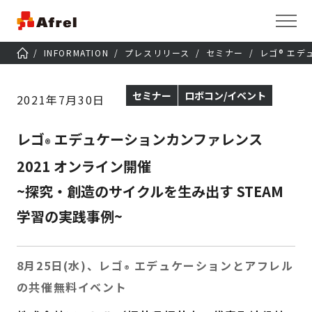
INFORMATION
プレスリリース
セミナー
レゴ® エデ
セミナー
ロボコン/イベント
2021年7月30日
レゴ
エデュケーションカンファレンス
®
2021 オンライン開催
~探究・創造のサイクルを生み出す STEAM
学習の実践事例~
8月25日(水)、レゴ
エデュケーションとアフレル
®
の共催無料イベント