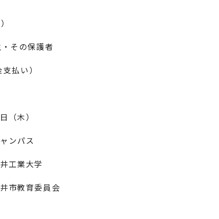
定）
生・その保護者
現金支払い）
1日（木）
キャンパス
井工業大学
福井市教育委員会