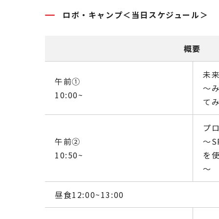
ロボ・キャンプ＜当日スケジュール＞
概要
未
午前①
～
10:00~
て
プ
午前②
～S
10:50~
を使
～
昼食12:00~13:00