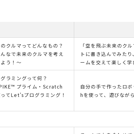
来のクルマってどんなもの？
「空を飛ぶ未来のクル
みんなで未来のクルマを考え
トに書き込んでみたり
みよう！～
ームを交えて楽しく学
ログラミングって何？
PIKE™ プライム・Scratch
自分の手で作ったロボッ
ってLet’sプログラミング！
hを使って、遊びなが