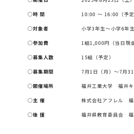
○時 間
10:00 ～ 16:00（予
○対象者
小学3年生～小学6年
○参加費
1組1,000円（当日
○募集人数
15組（予定）
○募集期間
7月1日（月）～7月3
○開催場所
福井工業大学 福井
○主 催
株式会社アフレル 福
○後 援
福井県教育委員会 