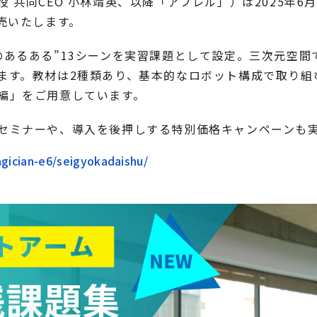
 共同CEO 小林靖英、以降「アフレル」）は2025年6
売いたします。
のあるある”13シーンを実習課題として設定。三次元空
ます。教材は2種類あり、基本的なロボット構成で取り組
編」をご用意しています。
セミナーや、導入を後押しする特別価格キャンペーンも
agician-e6/seigyokadaishu/