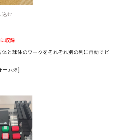
に収録
方体と球体のワークをそれぞれ別の列に自動でピ
ォーム※]