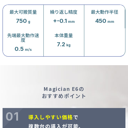
最大可搬質量
繰り返し精度
最大動作半径
750
+-0.1
450
g
mm
mm
先端最大動作速
本体重量
度
7.2
kg
0.5
m/s
Magician E6の
おすすめポイント
01
導入しやすい価格
で
複数台の導入が可能、