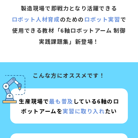
製造現場で即戦力となり活躍できる
ロボット人材育成
のための
ロボット実習
で
使用できる教材
「6軸ロボットアーム 制御
実践課題集」新登場！
こんな方にオススメです！
生産現場で
最も普及
している
6軸のロ
ボットアームを
実習に取り入れ
たい