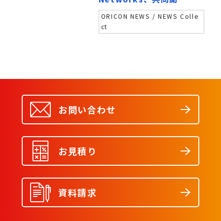
のプログラミング教材
ORICON NEWS / NEWS Colle
「実践！Chainerとロ
ct
ボットで学ぶディープ
ラーニング」を無料公
開」
お問い合わせ
お見積り
資料請求