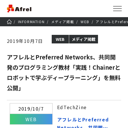
INFORMATION
メディア掲載
WEB
アフレルとPref
WEB
メディア掲載
2019年10月7日
アフレルとPreferred Networks、共同開
発のプログラミング教材「実践！Chainerと
ロボットで学ぶディープラーニング」を無料
公開」
EdTechZine
2019/10/7
WEB
アフレルとPreferred
Networks、共同開発