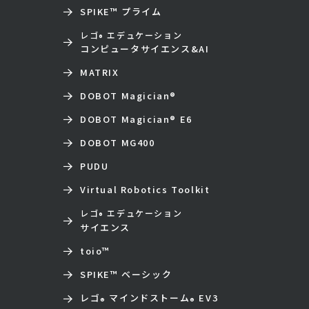
SPIKE™ プライム
レゴ
エデュケーション
®
コンピュータサイエンス&AI
MATRIX
DOBOT Magician
®
DOBOT Magician
®
E6
DOBOT MG400
PUDU
Virtual Robotics Toolkit
レゴ
エデュケーション
®
サイエンス
toio
™
SPIKE™ ベーシック
レゴ
マインドストーム
EV3
®
®