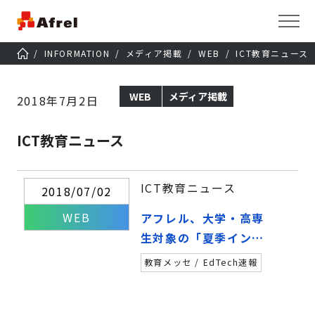
INFORMATION
メディア掲載
WEB
ICT教育ニュース
WEB
メディア掲載
2018年7月2日
ICT教育ニュース
ICT教育ニュース
2018/07/02
WEB
アフレル、大学・高専
生対象の「夏季インタ
ーンシップ」を募集
教育メッセ / EdTech速報