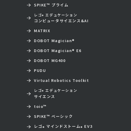
SPIKE™ プライム
レゴ
エデュケーション
®
コンピュータサイエンス&AI
MATRIX
DOBOT Magician
®
DOBOT Magician
®
E6
DOBOT MG400
PUDU
Virtual Robotics Toolkit
レゴ
エデュケーション
®
サイエンス
toio
™
SPIKE™ ベーシック
レゴ
マインドストーム
EV3
®
®