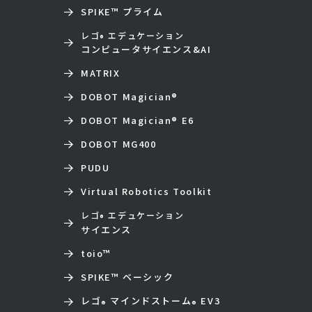
SPIKE™ プライム
レゴ
エデュケーション
®
コンピュータサイエンス&AI
MATRIX
DOBOT Magician
®
DOBOT Magician
®
E6
DOBOT MG400
PUDU
Virtual Robotics Toolkit
レゴ
エデュケーション
®
サイエンス
toio
™
SPIKE™ ベーシック
レゴ
マインドストーム
EV3
®
®