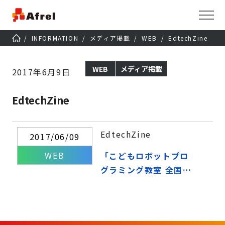
INFORMATION
メディア掲載
WEB
EdtechZine
WEB
メディア掲載
2017年6月9日
EdtechZine
EdtechZine
2017/06/09
WEB
「こどもロボットプロ
グラミング教室 全国縦
断事例・開設セミナ
ー」を開催