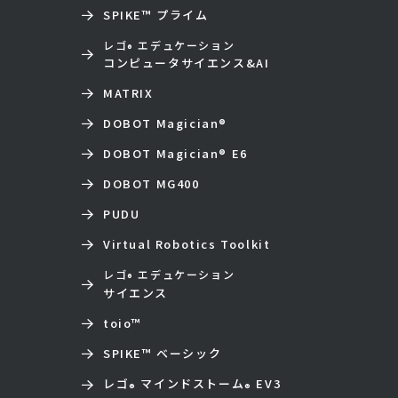
SPIKE™ プライム
レゴ
エデュケーション
®
コンピュータサイエンス&AI
MATRIX
DOBOT Magician
®
DOBOT Magician
®
E6
DOBOT MG400
PUDU
Virtual Robotics Toolkit
レゴ
エデュケーション
®
サイエンス
toio
™
SPIKE™ ベーシック
レゴ
マインドストーム
EV3
®
®