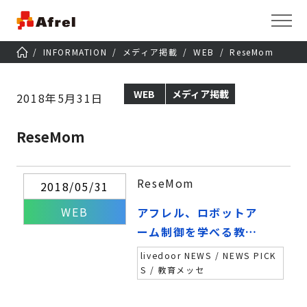
INFORMATION
メディア掲載
WEB
ReseMom
WEB
メディア掲載
2018年5月31日
ReseMom
ReseMom
2018/05/31
WEB
アフレル、ロボットア
ーム制御を学べる教材
「DOBOT Magicia
livedoor NEWS / NEWS PICK
n」発売
S / 教育メッセ