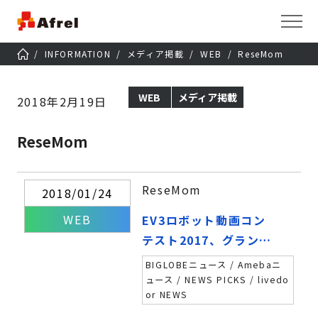
INFORMATION
メディア掲載
WEB
ReseMom
WEB
メディア掲載
2018年2月19日
ReseMom
ReseMom
2018/01/24
WEB
EV3ロボット動画コン
テスト2017、グランプ
リは「ものまねロボッ
BIGLOBEニュース / Amebaニ
ト作ってみた」
ュース / NEWS PICKS / livedo
or NEWS