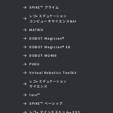
SPIKE™ プライム
レゴ
エデュケーション
®
コンピュータサイエンス&AI
MATRIX
DOBOT Magician
®
DOBOT Magician
®
E6
DOBOT MG400
PUDU
Virtual Robotics Toolkit
レゴ
エデュケーション
®
サイエンス
toio
™
SPIKE™ ベーシック
レゴ
マインドストーム
EV3
®
®