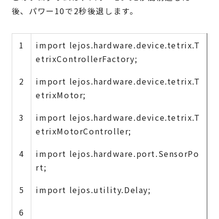
後、パワー10で2秒後退します。
1
import lejos.hardware.device.tetrix.T
etrixControllerFactory;
2
import lejos.hardware.device.tetrix.T
etrixMotor;
3
import lejos.hardware.device.tetrix.T
etrixMotorController;
4
import lejos.hardware.port.SensorPo
rt;
5
import lejos.utility.Delay;
6