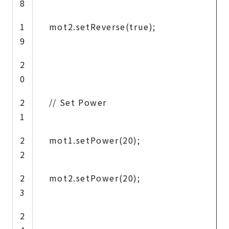
8
1
mot2.setReverse(true);
9
2
0
2
// Set Power
1
2
mot1.setPower(20);
2
2
mot2.setPower(20);
3
2