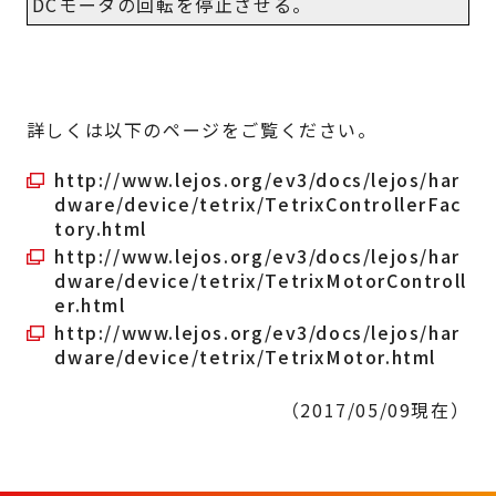
DCモータの回転を停止させる。
詳しくは以下のページをご覧ください。
http://www.lejos.org/ev3/docs/lejos/har
dware/device/tetrix/TetrixControllerFac
tory.html
http://www.lejos.org/ev3/docs/lejos/har
dware/device/tetrix/TetrixMotorControll
er.html
http://www.lejos.org/ev3/docs/lejos/har
dware/device/tetrix/TetrixMotor.html
（2017/05/09現在）