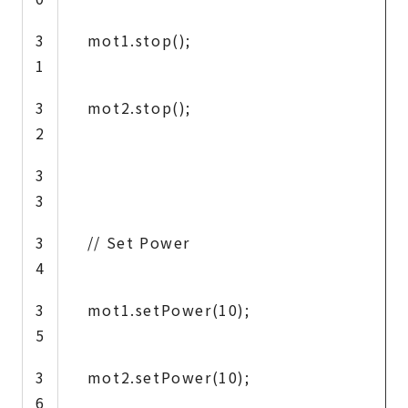
3
mot1.stop();
1
3
mot2.stop();
2
3
3
3
// Set Power
4
3
mot1.setPower(10);
5
3
mot2.setPower(10);
6