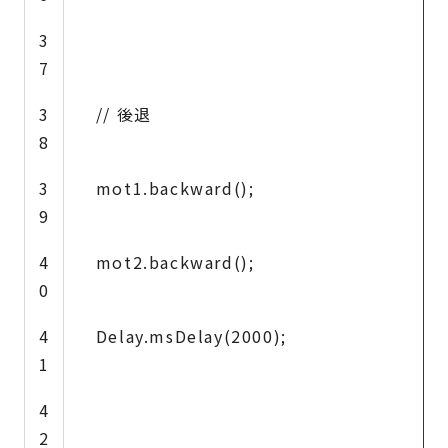
3
7
3
// 後退
8
3
mot1.backward();
9
4
mot2.backward();
0
4
Delay.msDelay(2000);
1
4
2