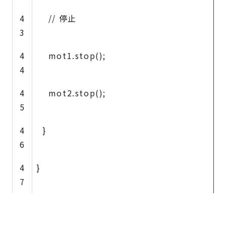
4
// 停止
3
4
mot1.stop();
4
4
mot2.stop();
5
4
}
6
4
}
7