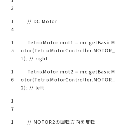
3
1
// DC Motor
4
1
TetrixMotor mot1 = mc.getBasicM
5
otor(TetrixMotorController.MOTOR_
1); // right
1
TetrixMotor mot2 = mc.getBasicM
6
otor(TetrixMotorController.MOTOR_
2); // left
1
7
1
// MOTOR2の回転方向を反転