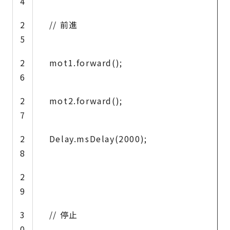
4
2
// 前進
5
2
mot1.forward();
6
2
mot2.forward();
7
2
Delay.msDelay(2000);
8
2
9
3
// 停止
0