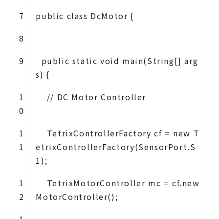
7
public class DcMotor {
8
9
public static void main(String[] arg
s) {
1
// DC Motor Controller
0
1
TetrixControllerFactory cf = new T
1
etrixControllerFactory(SensorPort.S
1);
1
TetrixMotorController mc = cf.new
2
MotorController();
1