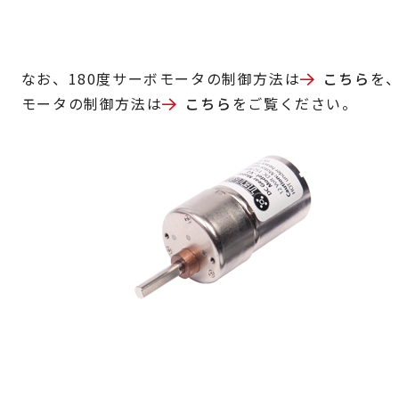
なお、180度サーボモータの制御方法は
こちら
を、
モータの制御方法は
こちら
をご覧ください。