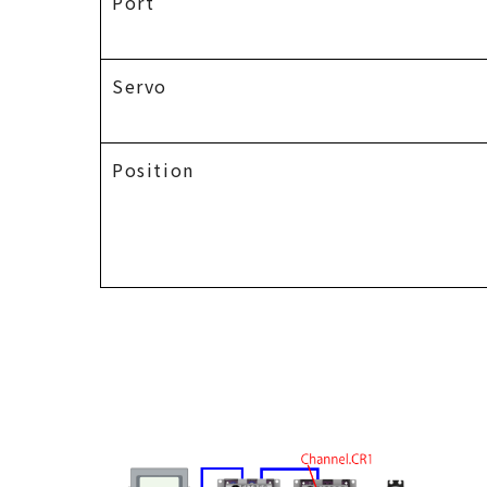
Port
Servo
Position