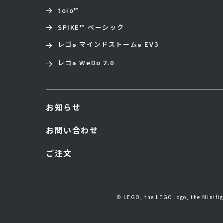
toio
™
SPIKE™ ベーシック
レゴ
マインドストーム
EV3
®
®
レゴ
WeDo 2.0
®
お知らせ
お問い合わせ
ご注文
© LEGO, the LEGO logo, the Minif