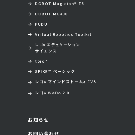
DOBOT Magician
®
E6
DOBOT MG400
PUDU
Virtual Robotics Toolkit
レゴ
エデュケーション
®
サイエンス
toio
™
SPIKE™ ベーシック
レゴ
マインドストーム
EV3
®
®
レゴ
WeDo 2.0
®
お知らせ
お問い合わせ