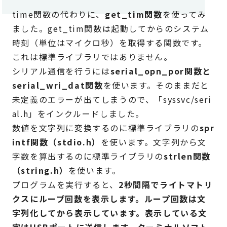
time関数の代わりに、
get_tim関数
を使ってみ
ました。get_tim関数は起動してからのシステム
時刻（単位はマイクロ秒）を取得する関数です。
これは標準ライブラリではありません。
シリアル通信を行うには
serial_opn_por関数と
serial_wri_dat関数
を使います。そのままだと
未定義のエラーが出てしまうので、「syssvc/seri
al.h」をインクルードしました。
数値を文字列に変換するのに標準ライブラリの
spr
intf関数（stdio.h）
を使います。文字列から文
字数を算出するのに標準ライブラリの
strlen関数
（string.h）
を使います。
プログラムを実行すると、
2秒間隔でライトマトリ
クスにループ回数を表示します。ループ回数は文
字列化してから表示しています。表示している文