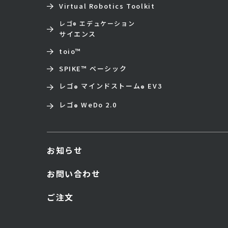
Virtual Robotics Toolkit
レゴ
エデュケーション
®
サイエンス
toio
™
SPIKE™ ベーシック
レゴ
マインドストーム
EV3
®
®
レゴ
WeDo 2.0
®
お知らせ
お問い合わせ
ご注文