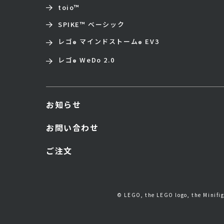
toio
™
SPIKE™ ベーシック
レゴ
マインドストーム
EV3
®
®
レゴ
WeDo 2.0
®
お知らせ
お問い合わせ
ご注文
© LEGO, the LEGO logo, the Minif