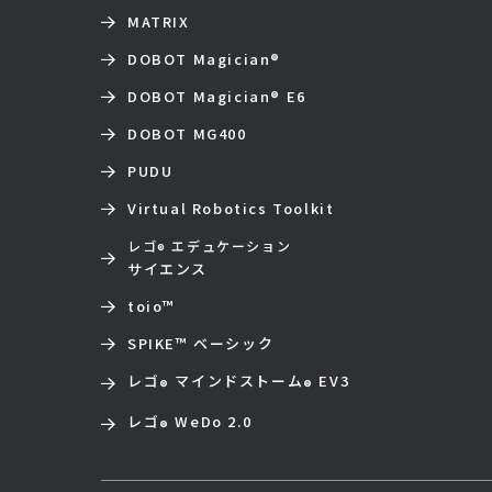
MATRIX
DOBOT Magician
®
DOBOT Magician
®
E6
DOBOT MG400
PUDU
Virtual Robotics Toolkit
レゴ
エデュケーション
®
サイエンス
toio
™
SPIKE™ ベーシック
レゴ
マインドストーム
EV3
®
®
レゴ
WeDo 2.0
®