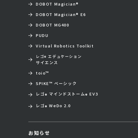
DOBOT Magician
®
DOBOT Magician
®
E6
DOBOT MG400
PUDU
Virtual Robotics Toolkit
レゴ
エデュケーション
®
サイエンス
toio
™
SPIKE™ ベーシック
レゴ
マインドストーム
EV3
®
®
レゴ
WeDo 2.0
®
お知らせ