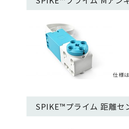
SPIKE
™
プライム
Mアン
仕様
SPIKE
™
プライム
距離セ