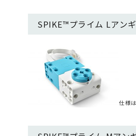
SPIKE
™
プライム
Lアン
仕様