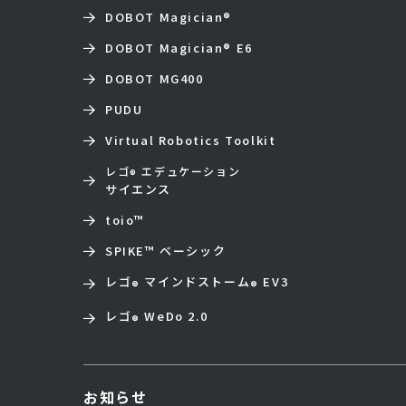
DOBOT Magician
®
DOBOT Magician
®
E6
DOBOT MG400
PUDU
Virtual Robotics Toolkit
レゴ
エデュケーション
®
サイエンス
toio
™
SPIKE™ ベーシック
レゴ
マインドストーム
EV3
®
®
レゴ
WeDo 2.0
®
お知らせ