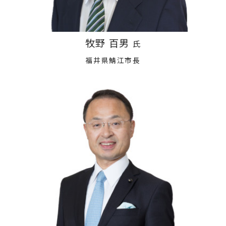
牧野 百男
氏
福井県鯖江市長