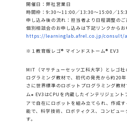
開催日：弊社営業日
時間枠：9:30～11:00／13:30～15:00／15
申し込み後の流れ：担当者より日程調整のご
個別相談会のお申し込みは下記リンクからお
https://learninglab.afrel.co.jp/consult/
※１教育版レゴ® マインドストーム® EV3
MIT（マサチューセッツ工科大学）とレゴ
ログラミング教材で、初代の発売から約20
さに世界標準のロボットプログラミング教材
ム
EV3はCPUを内蔵したインテリジェン
®
アで自在にロボットを組み立てられ、作成す
能で、科学技術、ロボティクス、コンピュー
す。