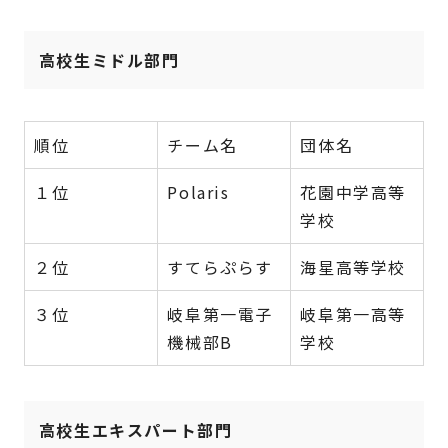
高校生ミドル部門
順位
チーム名
団体名
１位
Polaris
花園中学高等
学校
２位
すてらぷらす
海星高等学校
３位
岐阜第一電子
岐阜第一高等
機械部B
学校
高校生エキスパート部門