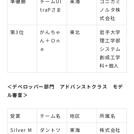
準優勝
チームUl
東海
コニカミ
traPさま
ノルタ株
式会社
第3位
がんちゃ
東北
岩手大学
ん＋Ｏｎ
理工学部
ｅ
システム
創成工学
科+個人
＜デベロッパー部門 アドバンストクラス モデ
ル審査＞
受賞
チーム名
地区
所属名
Silver M
ダントツ
東海
株式会社