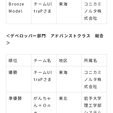
Bronze
チームUl
東海
コニカミ
Model
traPさま
ノルタ株
式会社
＜デベロッパー部門 アドバンストクラス 総合
＞
順位
チーム名
地区
所属名
優勝
チームUl
東海
コニカミ
traPさま
ノルタ株
式会社
準優勝
がんちゃ
東北
岩手大学
ん＋Ｏｎ
理工学部
ｅ
システム