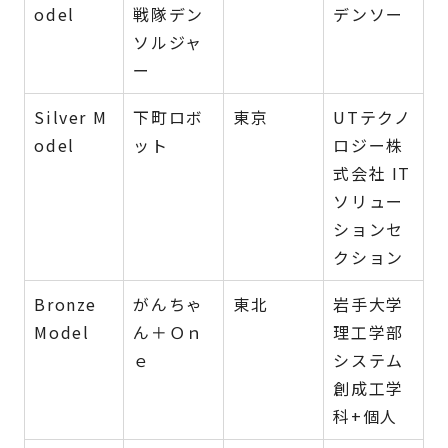
odel
戦隊デン
デンソー
ソルジャ
ー
Silver M
下町ロボ
東京
UTテクノ
odel
ット
ロジー株
式会社 IT
ソリュー
ションセ
クション
Bronze
がんちゃ
東北
岩手大学
Model
ん＋Ｏｎ
理工学部
ｅ
システム
創成工学
科+個人