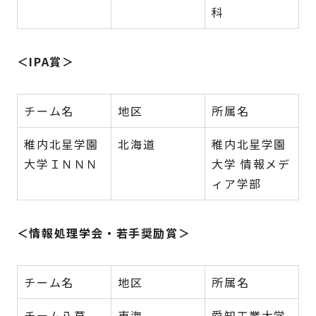
科
＜IPA賞＞
チーム名
地区
所属名
稚内北星学園
北海道
稚内北星学園
大学ＩＮＮＮ
大学 情報メデ
ィア学部
＜情報処理学会・若手奨励賞＞
チーム名
地区
所属名
チーム八草
東海
愛知工業大学