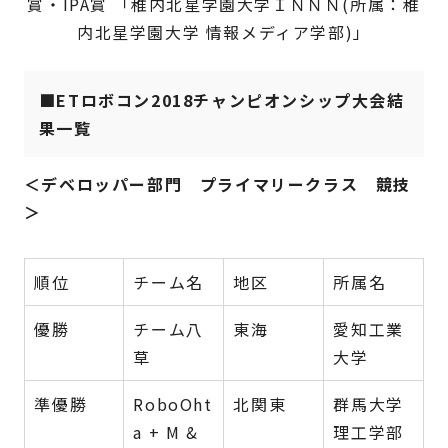
賞・IPA賞 「稚内北星学園大学ＩＮＮＮ(所属：稚
内北星学園大学 情報メディア学部)」
■ETロボコン2018チャンピオンシップ大会結
果一覧
＜デベロッパー部門 プライマリークラス 競技
＞
順位
チーム名
地区
所属名
優勝
チーム八
東海
愛知工業
草
大学
準優勝
RoboOht
北関東
群馬大学
a + M &
理工学部