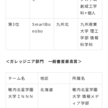
創成工学
科+個人
第3位
SmartBo
九州北
九州産業
nobo
大学 理工
学部 情報
科学科
＜ガレッジニア部門 一般審査最高賞＞
チーム名
地区
所属名
稚内北星学園
北海道
稚内北星学園
大学ＩＮＮＮ
大学 情報メデ
ィア学部