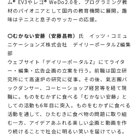
ム® EV3やレゴ® WeDo2.0を、プログラミング教
材のパイオニアとして国内の教育機関に展開。趣
味はテニスと息子のサッカーの応援。
〇むかない安藤（安藤昌教）
氏 イッツ・コミュ
ニケーションズ株式会社 デイリーポータルZ編集
部
ウェブサイト「デイリーポータルZ」にてライタ
ー・編集・広告企画の立案を行う。前職は国立研
究所にて高速炉の研究に従事。その後、氣志團バ
ックダンサー、コーヒーショップ経営等を経て現
職に。ものをむかずに食べる「むかない安藤」と
しての活動も6年目に突入。ものをむかずに食べる
活動を通して、ひたむきに食べ物の問題に取り組
む一方、アイデアあふれる楽しい企画と動画を作
り続けることで社会に明るい笑いを届けている。