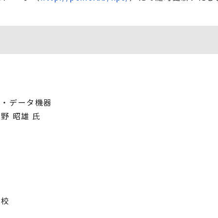
ー・データ機器
野 昭雄 氏
学校