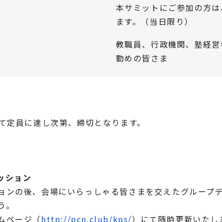
本サミットにご参加の方は
ます。（当日限り）
教職員、行政機関、塾経営
勤めの皆さま
にて定員に達し次第、締切となります。
ッション
ョンの後、会場にいらっしゃる皆さまを交えたグループ
う。
ムページ（
http://pcn.club/kps/
）にて随時更新いたし