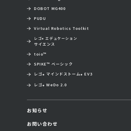
DOBOT MG400
PUDU
Virtual Robotics Toolkit
レゴ
エデュケーション
®
サイエンス
toio
™
SPIKE™ ベーシック
レゴ
マインドストーム
EV3
®
®
レゴ
WeDo 2.0
®
お知らせ
お問い合わせ