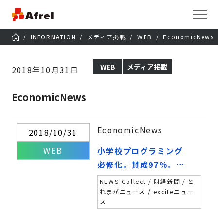
INFORMATION
メディア掲載
WEB
EconomicNews
WEB
メディア掲載
2018年10月31日
EconomicNews
EconomicNews
2018/10/31
WEB
小学校プログラミング
必修化。賛成97％。
「親が教えられない」
NEWS Collect / 財経新聞 / と
不安も4割
れまがニュース / exciteニュー
ス