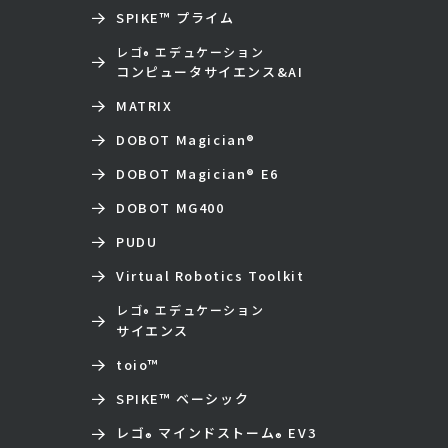
SPIKE™ プライム
レゴ
エデュケーション
®
コンピュータサイエンス&AI
MATRIX
DOBOT Magician
®
DOBOT Magician
®
E6
DOBOT MG400
PUDU
Virtual Robotics Toolkit
レゴ
エデュケーション
®
サイエンス
toio
™
SPIKE™ ベーシック
レゴ
マインドストーム
EV3
®
®