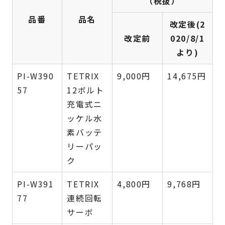
（税抜）
品番
品名
改定後(2
改定前
020/8/1
より)
PI-W390
TETRIX
9,000円
14,675円
57
12ボルト
充電式ニ
ッケル水
素バッテ
リーパッ
ク
PI-W391
TETRIX
4,800円
9,768円
77
連続回転
サーボ