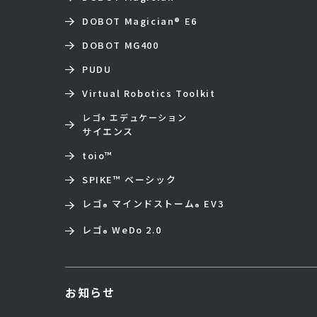
DOBOT Magician
®
E6
DOBOT MG400
PUDU
Virtual Robotics Toolkit
レゴ
エデュケーション
®
サイエンス
toio
™
SPIKE™ ベーシック
レゴ
マインドストーム
EV3
®
®
レゴ
WeDo 2.0
®
お知らせ