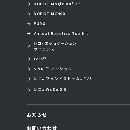
DOBOT Magician
®
E6
DOBOT MG400
PUDU
Virtual Robotics Toolkit
レゴ
エデュケーション
®
サイエンス
toio
™
SPIKE™ ベーシック
レゴ
マインドストーム
EV3
®
®
レゴ
WeDo 2.0
®
お知らせ
お問い合わせ