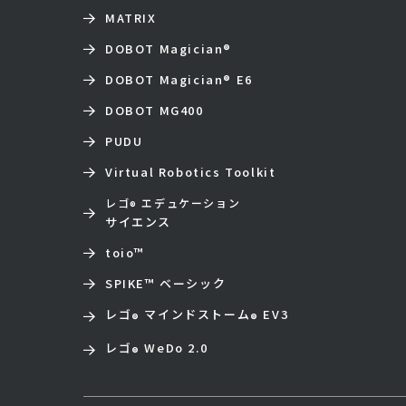
MATRIX
DOBOT Magician
®
DOBOT Magician
®
E6
DOBOT MG400
PUDU
Virtual Robotics Toolkit
レゴ
エデュケーション
®
サイエンス
toio
™
SPIKE™ ベーシック
レゴ
マインドストーム
EV3
®
®
レゴ
WeDo 2.0
®