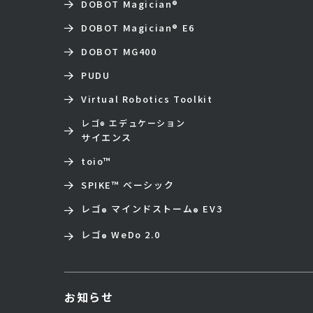
DOBOT Magician
®
DOBOT Magician
®
E6
DOBOT MG400
PUDU
Virtual Robotics Toolkit
レゴ
エデュケーション
®
サイエンス
toio
™
SPIKE™ ベーシック
レゴ
マインドストーム
EV3
®
®
レゴ
WeDo 2.0
®
お知らせ